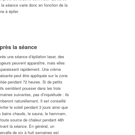
 la séance varie donc en fonction de la
ne à épiler.
près la séance
rès une séance d’épilation laser, des
ugeurs peuvent apparaître, mais elles
sparaissent rapidement. Une crème
aisante peut être appliquée sur la zone
aitée pendant 72 heures. Si de petits
ils semblent pousser dans les trois
maines suivantes, pas d’inquiétude : ils
mberont naturellement. Il est conseillé
éviter le soleil pendant 3 jours ainsi que
s bains chauds, le sauna, le hammam,
 toute source de chaleur pendant 48h
ivant la séance. En général, un
tervalle de six à huit semaines est