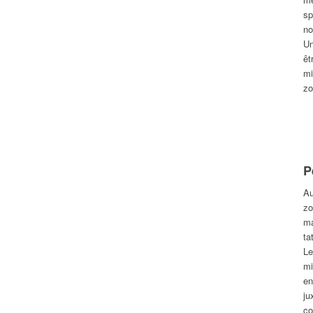
sp
no
Un
êt
mi
zo
P
Au
zo
ma
ta
Le
mi
en
ju
co