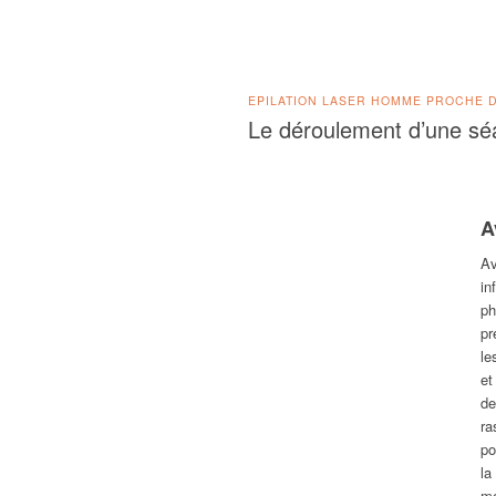
EPILATION LASER HOMME PROCHE 
Le
déroulement
d’une sé
A
Av
in
ph
pr
le
et
de
ra
po
la
mé