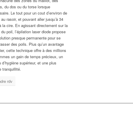
chacune des zones du maillot, des
s, du dos ou du torse lorsque
aire. Le tout pour un cout d’environ de
au rasoir, et pouvant aller jusqu’à 34
 la cire. En agissant directement sur la
 du poil, l’épilation laser diode propose
olution presque permanente pour se
rasser des poils. Plus qu’un avantage
ier, cette technique offre à des millions
mmes un gain de temps précieux, un
 d’hygiène supérieur, et une plus
 tranquillité.
dre rdv