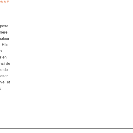
HOMME
epose
mière
haleur
 Elle
ux
r en
nsi de
le de
laser
ive, et
u