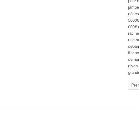
pour 
jambe
nécess
5000€ 
000€ à
racine
une s
débar
financ
de ho
niveau
grande
Pren