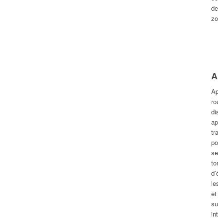
de
zo
A
Ap
ro
di
ap
tr
po
se
to
d’
le
et
su
in