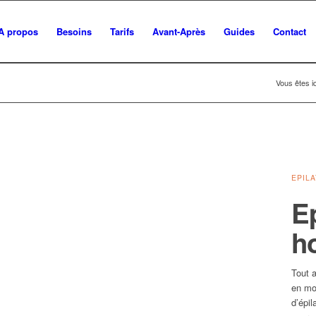
A propos
Besoins
Tarifs
Avant-Après
Guides
Contact
Vous êtes ic
EPIL
Ep
h
Tout 
en mo
d’épil