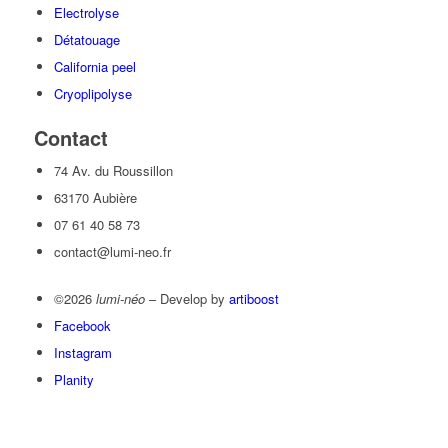
Electrolyse
Détatouage
California peel
Cryoplipolyse
Contact
74 Av. du Roussillon
63170 Aubière
07 61 40 58 73
contact@lumi-neo.fr
©2026
lumi-néo
– Develop by
artiboost
Facebook
Instagram
Planity